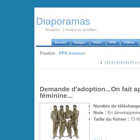
Diaporamas
Musikima - L'humour au quotidien...
Accueil
Images
Flash
PPS
Vidéos
Position :
PPS humour
1
|
2
|
3
|
4
|
5
|
6
|
7
|
>
|
Demande d'adoption...On fait ap
féminine...
Nombre de télécharge
Note :
En développem
Taille du fichier :
73 K